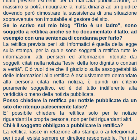
infatti previste esimenti per la mancata pubblicazione, al
massimo si potrà impugnare la multa dinanzi ad un giudice
dovendo però dimostrare la sussistenza di una situazione
sopravvenuta non imputabile al gestore del sito.
Se io scrivo sul mio blog “Tizio è un ladro”, sono
soggetto a rettifica anche se ho documentato il fatto, ad
esempio con una sentenza di condanna per furto?
La rettifica prevista per i siti informatici è quella della legge
sulla stampa, per la quale sono soggetti a rettifica tutte le
informazioni, atti, pensieri ed affermazioni ritenute dai
soggetti citati nella notizia “lesivi della loro dignità o contrari
a verità”. Ciò vuol dire che il giudizio sulla assoggettabilità
delle informazioni alla rettifica è esclusivamente demandato
alla persona citata nella notizia, è quindi un criterio
puramente soggettivo, ed è del tutto indifferente alla
veridicità o meno della notizia pubblicata.
Posso chiedere la rettifica per notizie pubblicate da un
sito che ritengo palesemente false?
E’ possibile chiedere la rettifica solo per le notizie
riguardanti la propria persona, non per fatti riguardanti altri.
Chi è il soggetto obbligato a pubblicare la rettifica?
La rettifica nasce in relazione alla stampa o ai telegiornali,
per i quali esiste sempre un direttore responsabile. Per i siti