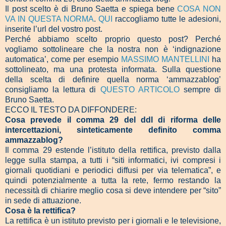
Il post scelto è di Bruno Saetta e spiega bene
COSA NON
VA IN QUESTA NORMA
.
QUI
raccogliamo tutte le adesioni,
inserite l’url del vostro post.
Perché abbiamo scelto proprio questo post? Perché
vogliamo sottolineare che la nostra non è ‘indignazione
automatica’, come per esempio
MASSIMO MANTELLINI
ha
sottolineato, ma una protesta informata. Sulla questione
della scelta di definire quella norma ‘ammazzablog’
consigliamo la lettura di
QUESTO ARTICOLO
sempre di
Bruno Saetta.
ECCO IL TESTO DA DIFFONDERE:
Cosa prevede il comma 29 del ddl di riforma delle
intercettazioni, sinteticamente definito comma
ammazzablog?
Il comma 29 estende l’istituto della rettifica, previsto dalla
legge sulla stampa, a tutti i “siti informatici, ivi compresi i
giornali quotidiani e periodici diffusi per via telematica”, e
quindi potenzialmente a tutta la rete, fermo restando la
necessità di chiarire meglio cosa si deve intendere per “sito”
in sede di attuazione.
Cosa è la rettifica?
La rettifica è un istituto previsto per i giornali e le televisione,