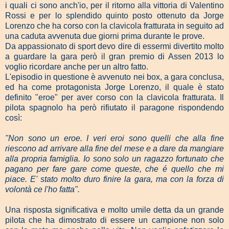
i quali ci sono anch'io, per il ritorno alla vittoria di Valentino
Rossi e per lo splendido quinto posto ottenuto da Jorge
Lorenzo che ha corso con la clavicola fratturata in seguito ad
una caduta avvenuta due giorni prima durante le prove.
Da appassionato di sport devo dire di essermi divertito molto
a guardare la gara però il gran premio di Assen 2013 lo
voglio ricordare anche per un altro fatto.
L'episodio in questione è avvenuto nei box, a gara conclusa,
ed ha come protagonista Jorge Lorenzo, il quale è stato
definito "eroe" per aver corso con la clavicola fratturata.
Il
pilota spagnolo ha però rifiutato il paragone rispondendo
così:
"Non sono un eroe. I veri eroi sono quelli che alla fine
riescono ad arrivare alla fine del mese e a dare da mangiare
alla propria famiglia. Io sono solo un ragazzo fortunato che
pagano per fare gare come queste, che é quello che mi
piace. E' stato molto duro finire la gara, ma con la forza di
volontà ce l'ho fatta".
Una risposta significativa e molto umile detta da un grande
pilota che ha dimostrato di essere un campione non solo