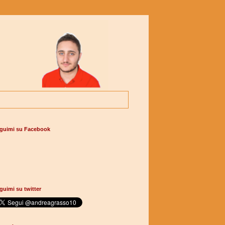
guimi su Facebook
guimi su twitter