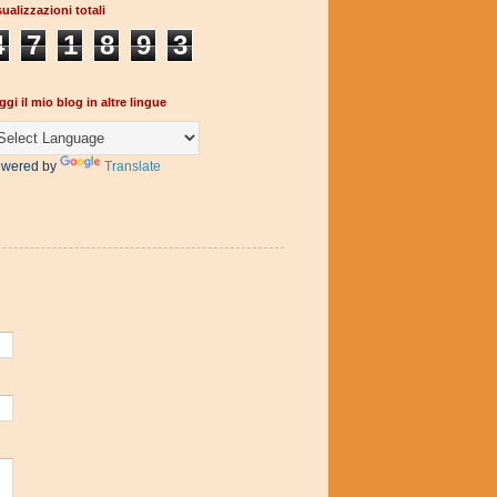
sualizzazioni totali
4
7
1
8
9
3
ggi il mio blog in altre lingue
wered by
Translate