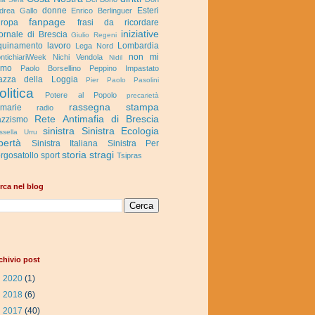
donne
Esteri
drea Gallo
Enrico Berlinguer
fanpage
ropa
frasi da ricordare
iniziative
ornale di Brescia
Giulio Regeni
quinamento
lavoro
Lombardia
Lega Nord
non mi
ntichiariWeek
Nichi Vendola
Nidil
rmo
Paolo Borsellino
Peppino Impastato
azza della Loggia
Pier Paolo Pasolini
olitica
Potere al Popolo
precarietà
rassegna stampa
imarie
radio
Rete Antimafia di Brescia
zzismo
sinistra
Sinistra Ecologia
ssella Urru
bertà
Sinistra Italiana
Sinistra Per
storia
stragi
rgosatollo
sport
Tsipras
rca nel blog
chivio post
►
2020
(1)
►
2018
(6)
►
2017
(40)