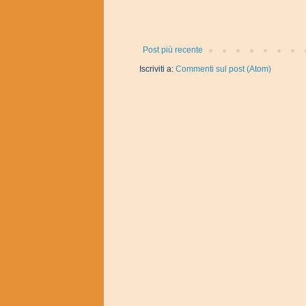
Post più recente
Iscriviti a:
Commenti sul post (Atom)