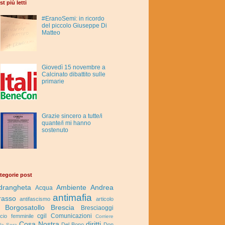
st più letti
#EranoSemi: in ricordo
del piccolo Giuseppe Di
Matteo
Giovedì 15 novembre a
Calcinato dibattito sulle
primarie
Grazie sincero a tutte/i
quante/i mi hanno
sostenuto
tegorie post
drangheta
Ambiente
Andrea
Acqua
antimafia
rasso
antifascismo
articolo
Borgosatollo
Brescia
Bresciaoggi
cgil
Comunicazioni
lcio femminile
Corriere
Cosa Nostra
diritti
Del Bono
Don
lla Sera