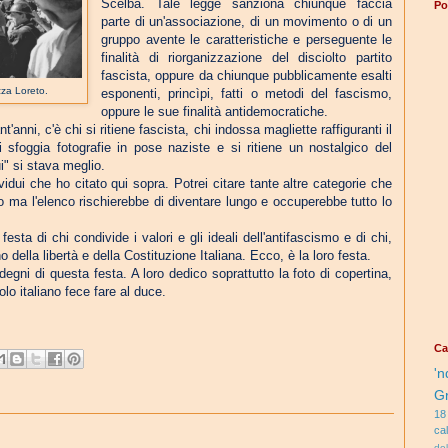
Scelba. Tale legge sanziona chiunque faccia
Po
parte di un'associazione, di un movimento o di un
gruppo avente le caratteristiche e perseguente le
finalità di riorganizzazione del disciolto partito
fascista, oppure da chiunque pubblicamente esalti
zza Loreto.
esponenti, princìpi, fatti o metodi del fascismo,
oppure le sue finalità antidemocratiche.
'anni, c'è chi si ritiene fascista, chi indossa magliette raffiguranti il
 sfoggia fotografie in pose naziste e si ritiene un nostalgico del
i" si stava meglio.
ividui che ho citato qui sopra. Potrei citare tante altre categorie che
 ma l'elenco rischierebbe di diventare lungo e occuperebbe tutto lo
 festa di chi condivide i valori e gli ideali dell'antifascismo e di chi,
della libertà e della Costituzione Italiana. Ecco, è la loro festa.
degni di questa festa. A loro dedico soprattutto la foto di copertina,
olo italiano fece fare al duce.
Ca
'n
G
18
ca
de