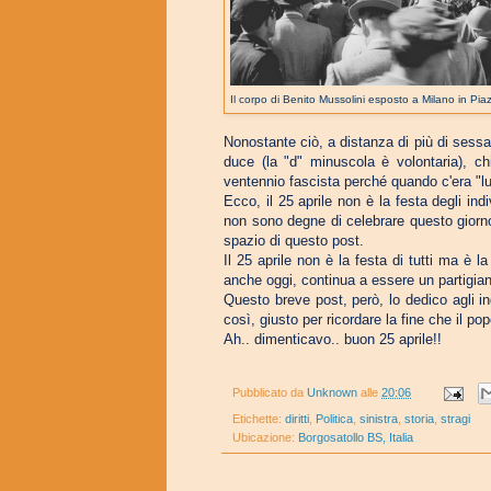
Il corpo di Benito Mussolini esposto a Milano in Pia
Nonostante ciò, a distanza di più di sessant
duce (la "d" minuscola è volontaria), chi
ventennio fascista perché quando c'era "lu
Ecco, il 25 aprile non è la festa degli ind
non sono degne di celebrare questo giorno
spazio di questo post.
Il 25 aprile non è la festa di tutti ma è la
anche oggi, continua a essere un partigiano 
Questo breve post, però, lo dedico agli in
così, giusto per ricordare la fine che il pop
Ah.. dimenticavo.. buon 25 aprile!!
Pubblicato da
Unknown
alle
20:06
Etichette:
diritti
,
Politica
,
sinistra
,
storia
,
stragi
Ubicazione:
Borgosatollo BS, Italia