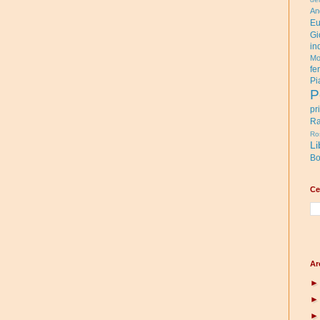
An
Eu
Gi
in
Mo
fe
Pi
P
pr
Ra
Ro
Li
Bo
Ce
Ar