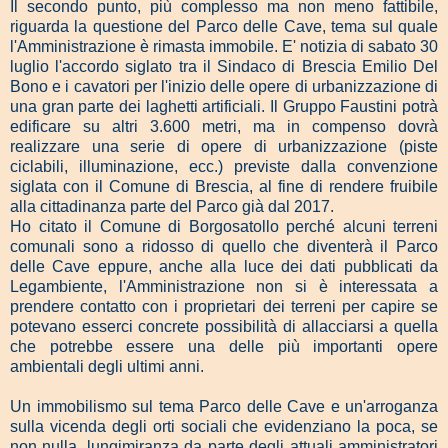
Il secondo punto, più complesso ma non meno fattibile,
riguarda la questione del Parco delle Cave, tema sul quale
l'Amministrazione è rimasta immobile. E' notizia di sabato 30
luglio l'accordo siglato tra il Sindaco di Brescia Emilio Del
Bono e i cavatori per l'inizio delle opere di urbanizzazione di
una gran parte dei laghetti artificiali. Il Gruppo Faustini potrà
edificare su altri 3.600 metri, ma in compenso dovrà
realizzare una serie di opere di urbanizzazione (piste
ciclabili, illuminazione, ecc.) previste dalla convenzione
siglata con il Comune di Brescia, al fine di rendere fruibile
alla cittadinanza parte del Parco già dal 2017.
Ho citato il Comune di Borgosatollo perché alcuni terreni
comunali sono a ridosso di quello che diventerà il Parco
delle Cave eppure, anche alla luce dei dati pubblicati da
Legambiente, l'Amministrazione non si è interessata a
prendere contatto con i proprietari dei terreni per capire se
potevano esserci concrete possibilità di allacciarsi a quella
che potrebbe essere una delle più importanti opere
ambientali degli ultimi anni.
Un immobilismo sul tema Parco delle Cave e un'arroganza
sulla vicenda degli orti sociali che evidenziano la poca, se
non nulla, lungimiranza da parte degli attuali amministratori