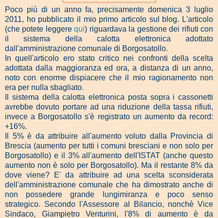
Poco più di un anno fa, precisamente domenica 3 luglio
2011, ho pubblicato il mio primo articolo sul blog. L'articolo
(che potete leggere
qui
) riguardava la gestione dei rifiuti con
il sistema della calotta elettronica adottato
dall'amministrazione comunale di Borgosatollo.
In quell'articolo ero stato critico nei confronti della scelta
adottata dalla maggioranza ed ora, a distanza di un anno,
noto con enorme dispiacere che il mio ragionamento non
era per nulla sbagliato.
Il sistema della calotta elettronica posta sopra i cassonetti
avrebbe dovuto portare ad una riduzione della tassa rifiuti,
invece a Borgosatollo s'è registrato un aumento da record:
+16%.
Il 5% è da attribuire all'aumento voluto dalla Provincia di
Brescia (aumento per tutti i comuni bresciani e non solo per
Borgosatollo) e il 3% all'aumento dell'ISTAT (anche questo
aumento non è solo per Borgosatollo). Ma il restante 8% da
dove viene? E' da attribuire ad una scelta sconsiderata
dell'amministrazione comunale che ha dimostrato anche di
non possedere grande lungimiranza e poco senso
strategico. Secondo l'Assessore al Bilancio, nonchè Vice
Sindaco, Giampietro Venturini, l'8% di aumento è da