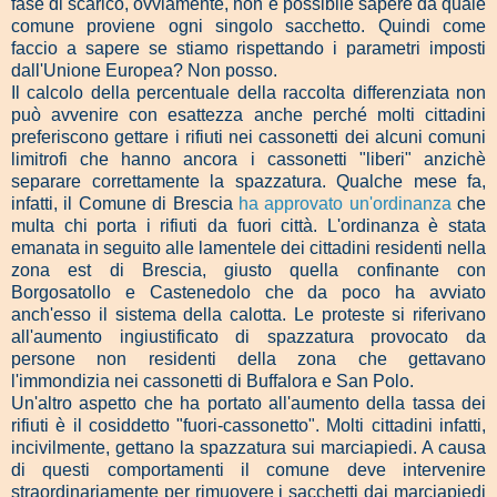
fase di scarico, ovviamente, non è possibile sapere da quale
comune proviene ogni singolo sacchetto. Quindi come
faccio a sapere se stiamo rispettando i parametri imposti
dall'Unione Europea? Non posso.
Il calcolo della percentuale della raccolta differenziata non
può avvenire con esattezza anche perché molti cittadini
preferiscono gettare i rifiuti nei cassonetti dei alcuni comuni
limitrofi che hanno ancora i cassonetti "liberi" anzichè
separare correttamente la spazzatura. Qualche mese fa,
infatti, il Comune di Brescia
ha approvato un'ordinanza
che
multa chi porta i rifiuti da fuori città. L'ordinanza è stata
emanata in seguito alle lamentele dei cittadini residenti nella
zona est di Brescia, giusto quella confinante con
Borgosatollo e Castenedolo che da poco ha avviato
anch'esso il sistema della calotta. Le proteste si riferivano
all'aumento ingiustificato di spazzatura provocato da
persone non residenti della zona che gettavano
l'immondizia nei cassonetti di Buffalora e San Polo.
Un'altro aspetto che ha portato all'aumento della tassa dei
rifiuti è il cosiddetto "fuori-cassonetto". Molti cittadini infatti,
incivilmente, gettano la spazzatura sui marciapiedi. A causa
di questi comportamenti il comune deve intervenire
straordinariamente per rimuovere i sacchetti dai marciapiedi