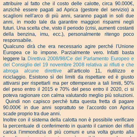
attribuire al fatto che il costo delle calotte, circa 90.000€,
anzichè essere pagati ad Aprica (gestore del servizio) a
scaglioni nell'arco di più anni, saranno pagati in soli due
anni, in modo tale da garantire maggiori risparmi negli
futuri. Una scelta che, visto il periodo (crisi, aumenti costanti
della benzina, imu, ecc.), personalmente ritengo poco
responsabile.
Qualcuno dirà che era necessario agire perché l'Unione
Europea ce lo impone. Parzialmente vero. Infatti basta
leggere la
Direttiva 2008/98/Ce del Parlamento Europeo e
del Consiglio del 19 novembre 2008 relativa ai rifiuti e che
abroga alcune direttive
all'articolo 11, riutilizzo e
riciclaggio. Esistono sì dei limiti da rispettare ed è giusto
attivarsi per rispettarli ma per ottemperare a tali limiti, 50%
del peso entro il 2015 e 70% del peso entro il 2020, ci si
poteva ragionare con calma valutando meglio più soluzioni.
Quindi non capisco perchè tutta questa fretta di pagare
90.000€ in due anni soprattuto se l'accordo con Aprica
scade proprio tra due anni.
Inoltre con il sistema della calotta non è possibile verificare
la percentuale di conferimento in quanto il camion dei rifiuti
carica l'immondizia di più comuni e una volta giunto alla