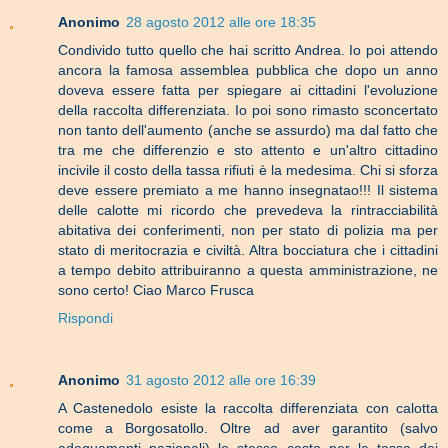
Anonimo
28 agosto 2012 alle ore 18:35
Condivido tutto quello che hai scritto Andrea. Io poi attendo
ancora la famosa assemblea pubblica che dopo un anno
doveva essere fatta per spiegare ai cittadini l'evoluzione
della raccolta differenziata. Io poi sono rimasto sconcertato
non tanto dell'aumento (anche se assurdo) ma dal fatto che
tra me che differenzio e sto attento e un'altro cittadino
incivile il costo della tassa rifiuti è la medesima. Chi si sforza
deve essere premiato a me hanno insegnatao!!! Il sistema
delle calotte mi ricordo che prevedeva la rintracciabilità
abitativa dei conferimenti, non per stato di polizia ma per
stato di meritocrazia e civiltà. Altra bocciatura che i cittadini
a tempo debito attribuiranno a questa amministrazione, ne
sono certo! Ciao Marco Frusca
Rispondi
Anonimo
31 agosto 2012 alle ore 16:39
A Castenedolo esiste la raccolta differenziata con calotta
come a Borgosatollo. Oltre ad aver garantito (salvo
adeguamenti nazionali) lo stesso costo per la tassa dei