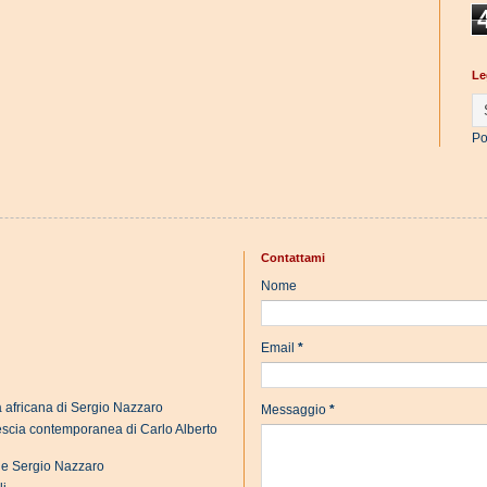
Le
Po
Contattami
Nome
Email
*
a africana di Sergio Nazzaro
Messaggio
*
rescia contemporanea di Carlo Alberto
s e Sergio Nazzaro