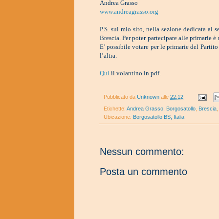
Andrea Grasso
www.andreagrasso.org
P.S. sul mio sito, nella sezione dedicata ai s
Brescia. Per poter partecipare alle primarie è 
E’ possibile votare per le primarie del Partit
l’altra.
Qui
il volantino in pdf
.
Pubblicato da
Unknown
alle
22:12
Etichette:
Andrea Grasso
,
Borgosatollo
,
Brescia
Ubicazione:
Borgosatollo BS, Italia
Nessun commento:
Posta un commento