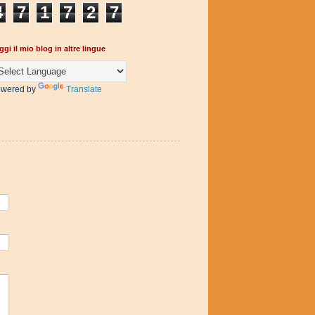
4
7
1
7
2
7
ggi il mio blog in altre lingue
wered by
Translate