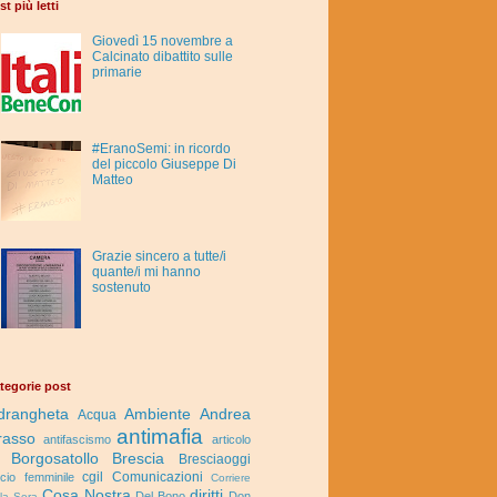
st più letti
Giovedì 15 novembre a
Calcinato dibattito sulle
primarie
#EranoSemi: in ricordo
del piccolo Giuseppe Di
Matteo
Grazie sincero a tutte/i
quante/i mi hanno
sostenuto
tegorie post
drangheta
Ambiente
Andrea
Acqua
antimafia
rasso
antifascismo
articolo
Borgosatollo
Brescia
Bresciaoggi
cgil
Comunicazioni
lcio femminile
Corriere
Cosa Nostra
diritti
Del Bono
Don
lla Sera