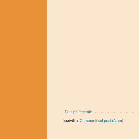
Post più recente
Iscriviti a:
Commenti sul post (Atom)