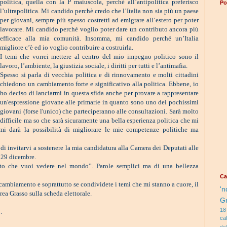
politica, quella con la P maiuscola, perché all’antipolitica preferisco
Po
l’ultrapolitica. Mi candido perchè credo che l’Italia non sia più un paese
per giovani, sempre più spesso costretti ad emigrare all’estero per poter
lavorare. Mi candido perché voglio poter dare un contributo ancora più
efficace alla mia comunità. Insomma, mi candido perché un’Italia
migliore c’è ed io voglio contribuire a costruirla.
I temi che vorrei mettere al centro del mio impegno politico sono il
lavoro, l’ambiente, la giustizia sociale, i diritti per tutti e l’antimafia.
Spesso si parla di vecchia politica e di rinnovamento e molti cittadini
chiedono un cambiamento forte e significativo alla politica. Ebbene, io
ho deciso di lanciarmi in questa sfida anche per provare a rappresentare
un'espressione giovane alle primarie in quanto sono uno dei pochissimi
giovani (forse l'unico) che parteciperanno alle consultazioni. Sarà molto
difficile ma so che sarà sicuramente una bella esperienza politica che mi
i darà la possibilità di migliorare le mie competenze politiche ma
di invitarvi a sostenere la mia candidatura alla Camera dei Deputati alle
o 29 dicembre.
to che vuoi vedere nel mondo”. Parole semplici ma di una bellezza
Ca
cambiamento e soprattutto se condividete i temi che mi stanno a cuore, il
'n
ea Grasso sulla scheda elettorale.
G
18
.
ca
de