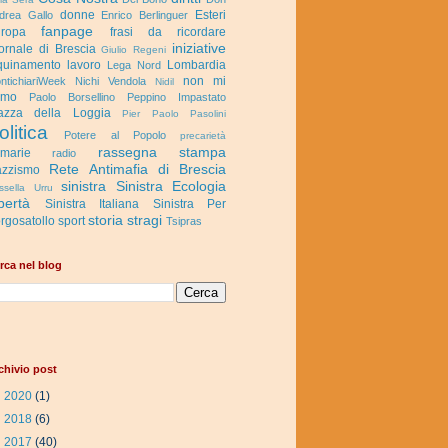
donne
Esteri
drea Gallo
Enrico Berlinguer
fanpage
ropa
frasi da ricordare
iniziative
ornale di Brescia
Giulio Regeni
quinamento
lavoro
Lombardia
Lega Nord
non mi
ntichiariWeek
Nichi Vendola
Nidil
rmo
Paolo Borsellino
Peppino Impastato
azza della Loggia
Pier Paolo Pasolini
olitica
Potere al Popolo
precarietà
rassegna stampa
imarie
radio
Rete Antimafia di Brescia
zzismo
sinistra
Sinistra Ecologia
ssella Urru
bertà
Sinistra Italiana
Sinistra Per
storia
stragi
rgosatollo
sport
Tsipras
rca nel blog
chivio post
►
2020
(1)
►
2018
(6)
►
2017
(40)