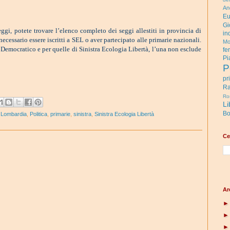
An
Eu
Gi
eggi, potete trovare l’elenco completo dei seggi allestiti in provincia di
in
necessario essere iscritti a SEL o aver partecipato alle primarie nazionali.
Mo
o Democratico e per quelle di Sinistra Ecologia Libertà, l’una non esclude
fe
Pi
P
pr
Ra
Ro
Li
Bo
,
Lombardia
,
Politica
,
primarie
,
sinistra
,
Sinistra Ecologia Libertà
Ce
Ar