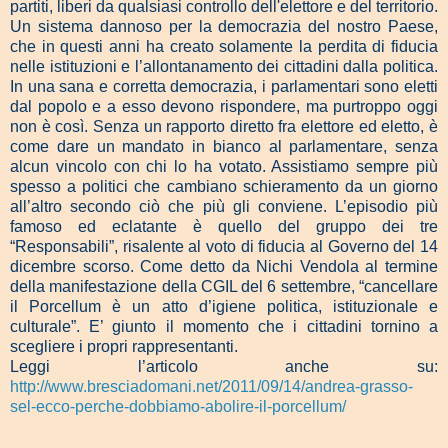
partiti, liberi da qualsiasi controllo dell'elettore e del territorio.
Un sistema dannoso per la democrazia del nostro Paese,
che in questi anni ha creato solamente la perdita di fiducia
nelle istituzioni e l’allontanamento dei cittadini dalla politica.
In una sana e corretta democrazia, i parlamentari sono eletti
dal popolo e a esso devono rispondere, ma purtroppo oggi
non è così. Senza un rapporto diretto fra elettore ed eletto, è
come dare un mandato in bianco al parlamentare, senza
alcun vincolo con chi lo ha votato. Assistiamo sempre più
spesso a politici che cambiano schieramento da un giorno
all’altro secondo ciò che più gli conviene. L’episodio più
famoso ed eclatante è quello del gruppo dei tre
“Responsabili”, risalente al voto di fiducia al Governo del 14
dicembre scorso. Come detto da Nichi Vendola al termine
della manifestazione della CGIL del 6 settembre, “cancellare
il Porcellum è un atto d’igiene politica, istituzionale e
culturale”. E’ giunto il momento che i cittadini tornino a
scegliere i propri rappresentanti.
Leggi l’articolo anche su:
http://www.bresciadomani.net/2011/09/14/andrea-grasso-
sel-ecco-perche-dobbiamo-abolire-il-porcellum/