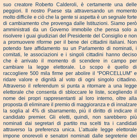
suo creatore Roberto Calderoli, è certamente una delle
peggiori. Il nostro Paese sta attraversando un momento
molto difficile e ciò che la gente si aspetta è un segnale forte
di cambiamento che provenga dalle Istituzioni. Siamo però
amministrati da un Governo immobile che pensa solo a
risolvere i guai giudiziari del Presidente del Consiglio e non
a promuovere riforme per il bene dei cittadini italiani. Non
potendo fare affidamento su un Parlamento di nominati, i
comitati, le associazioni e i singoli cittadini hanno deciso
che è arrivato il momento di scendere in campo per
cambiare la legge elettorale. Lo scopo è quello di
raccogliere 500 mila firme per abolire il “PORCELLUM” e
ridare valore e dignità al voto di ogni singolo cittadino.
Attraverso il referendum si punta a ritornare a una legge
elettorale che consenta di sbloccare le liste, scegliendo il
nome dei propri rappresentanti al loro interno, oltre alla
proposta di eliminare il premio di maggioranza e di innalzare
la soglia al 4% di sbarramento, più il diritto di indicare il
candidato premier. Gli eletti, quindi, non sarebbero più
nominati dai segretari di partito ma scelti tra i candidati
attraverso la preferenza unica. L’attuale legge elettorale
impone onorevoli e senatori nominati dalle segreterie dei