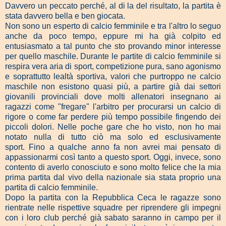
Davvero un peccato perché, al di la del risultato, la partita è
stata davvero bella e ben giocata.
Non sono un esperto di calcio femminile e tra l'altro lo seguo
anche da poco tempo, eppure mi ha già colpito ed
entusiasmato a tal punto che sto provando minor interesse
per quello maschile. Durante le partite di calcio femminile si
respira vera aria di sport, competizione pura, sano agonismo
e soprattutto lealtà sportiva, valori che purtroppo ne calcio
maschile non esistono quasi più, a partire già dai settori
giovanili provinciali dove molti allenatori insegnano ai
ragazzi come "fregare" l'arbitro per procurarsi un calcio di
rigore o come far perdere più tempo possibile fingendo dei
piccoli dolori. Nelle poche gare che ho visto, non ho mai
notato nulla di tutto ciò ma solo ed esclusivamente
sport. Fino a qualche anno fa non avrei mai pensato di
appassionarmi così tanto a questo sport. Oggi, invece, sono
contento di averlo conosciuto e sono molto felice che la mia
prima partita dal vivo della nazionale sia stata proprio una
partita di calcio femminile.
Dopo la partita con la Repubblica Ceca le ragazze sono
rientrate nelle rispettive squadre per riprendere gli impegni
con i loro club perché già sabato saranno in campo per il