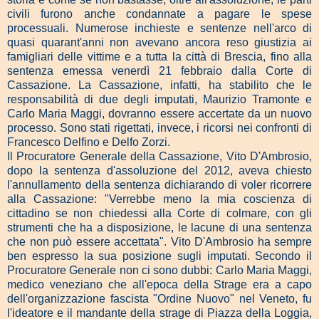
civili furono anche condannate a pagare le spese
processuali. Numerose inchieste e sentenze nell'arco di
quasi quarant'anni non avevano ancora reso giustizia ai
famigliari delle vittime e a tutta la città di Brescia, fino alla
sentenza emessa venerdì 21 febbraio dalla Corte di
Cassazione. La Cassazione, infatti, ha stabilito che le
responsabilità di due degli imputati, Maurizio Tramonte e
Carlo Maria Maggi, dovranno essere accertate da un nuovo
processo. Sono stati rigettati, invece, i ricorsi nei confronti di
Francesco Delfino e Delfo Zorzi.
Il Procuratore Generale della Cassazione, Vito D'Ambrosio,
dopo la sentenza d'assoluzione del 2012, aveva chiesto
l'annullamento della sentenza dichiarando di voler ricorrere
alla Cassazione: "Verrebbe meno la mia coscienza di
cittadino se non chiedessi alla Corte di colmare, con gli
strumenti che ha a disposizione, le lacune di una sentenza
che non può essere accettata". Vito D'Ambrosio ha sempre
ben espresso la sua posizione sugli imputati. Secondo il
Procuratore Generale non ci sono dubbi: Carlo Maria Maggi,
medico veneziano che all'epoca della Strage era a capo
dell'organizzazione fascista "Ordine Nuovo" nel Veneto, fu
l'ideatore e il mandante della strage di Piazza della Loggia,