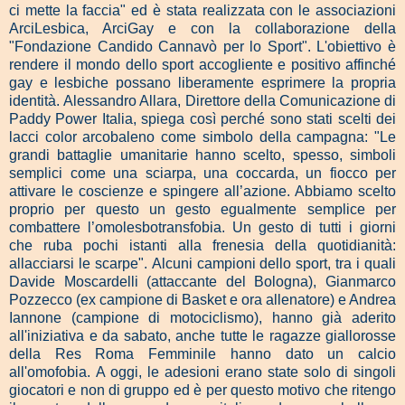
ci mette la faccia" ed è stata realizzata con le associazioni
ArciLesbica, ArciGay e con la collaborazione della
"Fondazione Candido Cannavò per lo Sport". L'obiettivo è
rendere il mondo dello sport accogliente e positivo affinché
gay e lesbiche possano liberamente esprimere la propria
identità.
Alessandro Allara, Direttore della Comunicazione di
Paddy Power Italia, spiega così perché sono stati scelti dei
lacci color arcobaleno come simbolo della campagna: "Le
grandi battaglie umanitarie hanno scelto, spesso, simboli
semplici come una sciarpa, una coccarda, un fiocco per
attivare le coscienze e spingere all’azione. Abbiamo scelto
proprio per questo un gesto egualmente semplice per
combattere l’omolesbotransfobia. Un gesto di tutti i giorni
che ruba pochi istanti alla frenesia della quotidianità:
allacciarsi le scarpe".
Alcuni campioni dello sport, tra i quali
Davide Moscardelli (attaccante del Bologna), Gianmarco
Pozzecco (ex campione di Basket e ora allenatore) e Andrea
Iannone (campione di motociclismo), hanno già aderito
all'iniziativa e da sabato, anche tutte le ragazze giallorosse
della Res Roma Femminile hanno dato un calcio
all'omofobia.
A oggi, le adesioni erano state solo di singoli
giocatori e non di gruppo ed è per questo motivo che ritengo