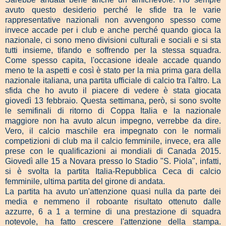
avuto questo desiderio perché le sfide tra le varie
rappresentative nazionali non avvengono spesso come
invece accade per i club e anche perché quando gioca la
nazionale, ci sono meno divisioni culturali e sociali e si sta
tutti insieme, tifando e soffrendo per la stessa squadra.
Come spesso capita, l'occasione ideale accade quando
meno te la aspetti e così è stato per la mia prima gara della
nazionale italiana, una partita ufficiale di calcio tra l'altro. La
sfida che ho avuto il piacere di vedere è stata giocata
giovedì 13 febbraio. Questa settimana, però, si sono svolte
le semifinali di ritorno di Coppa Italia e la nazionale
maggiore non ha avuto alcun impegno, verrebbe da dire.
Vero, il calcio maschile era impegnato con le normali
competizioni di club ma il calcio femminile, invece, era alle
prese con le qualificazioni ai mondiali di Canada 2015.
Giovedì alle 15 a Novara presso lo Stadio "S. Piola", infatti,
si è svolta la partita Italia-Repubblica Ceca di calcio
femminile, ultima partita del girone di andata.
La partita ha avuto un'attenzione quasi nulla da parte dei
media e nemmeno il roboante risultato ottenuto dalle
azzurre, 6 a 1 a termine di una prestazione di squadra
notevole, ha fatto crescere l'attenzione della stampa.