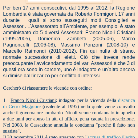
Per ben 17 anni consecutivi, dal 1995 al 2012, la Regione
Lombardia è stata governata da Roberto Formigoni. 17 anni
durante i quali si sono susseguiti molti Consiglieri e
Assessori. L'Assessorato all'Ambiente, per esempio, è stato
amministrato da 5 diversi Assessori: Franco Nicoli Cristiani
(1995-2005), Domenico Zambetti (2005-06), Marco
Pagnoncelli (2006-08), Massimo Ponzoni (2008-10) e
Marcello Raimondi (2010-2012). Fin qui nulla di strano,
normale successione di eletti. Ciò che invece rende
preoccupante l'avvicendamento dei vari Assessori è che 3 di
questi ora sono in carcere, uno è indagato e un'altro ancora
si dimise dall'incarico per conflitto d'interessi.
Cercherò di riassumere le vicende con ordine:
1 -
Franco Nicoli Cristiani
: indagato per la vicenda della
discarica
di Cerro Maggiore
(risalente al 1995) nella quale viene coinvolto
anche il governatore lombardo. Nicoli venne condannato in appello
a due anni per abuso in atti di ufficio, pena caduta in prescrizione.
Nel 2008, la Cassazione annulla la condanna "perché il fatto non
sussiste".
Il 30 novembre 2011 è stato arrestato con l'
accusa di traffico illecito