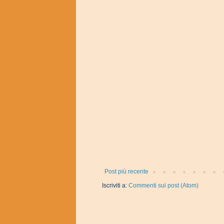
Post più recente
Iscriviti a:
Commenti sul post (Atom)