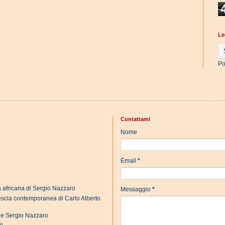
Le
Po
Contattami
Nome
Email
*
a africana di Sergio Nazzaro
Messaggio
*
rescia contemporanea di Carlo Alberto
s e Sergio Nazzaro