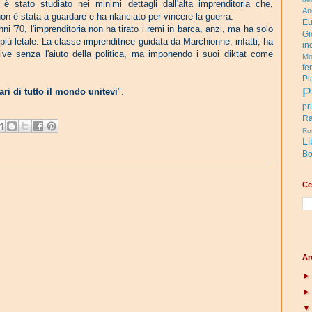
stato studiato nei minimi dettagli dall'alta imprenditoria che,
An
on è stata a guardare e ha rilanciato per vincere la guerra.
Eu
ni '70, l'imprenditoria non ha tirato i remi in barca, anzi, ma ha solo
Gi
più letale.
La classe imprenditrice guidata da Marchionne, infatti, ha
in
tive senza l'aiuto della politica, ma imponendo i suoi diktat come
Mo
fe
Pi
P
ari di tutto il mondo unitevi
".
pr
Ra
Ro
Li
Bo
Ce
Ar