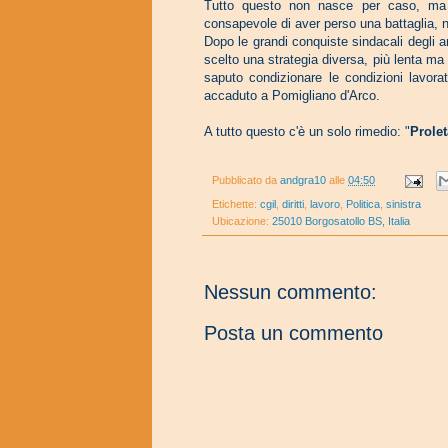
Tutto questo non nasce per caso, ma è 
consapevole di aver perso una battaglia, n
Dopo le grandi conquiste sindacali degli an
scelto una strategia diversa, più lenta ma 
saputo
condizionare le condizioni lavora
accaduto a Pomigliano d'Arco.
A tutto questo c'è un solo rimedio: "
Prolet
Pubblicato da
andgra10
alle
04:50
Etichette:
cgil
,
diritti
,
lavoro
,
Politica
,
sinistra
Ubicazione:
25010 Borgosatollo BS, Italia
Nessun commento:
Posta un commento