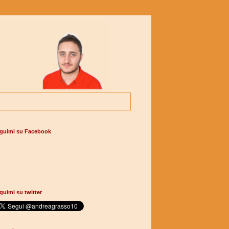
guimi su Facebook
guimi su twitter