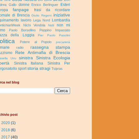
donne
Esteri
drea Gallo
Enrico Berlinguer
fanpage
ropa
frasi da ricordare
iniziative
ornale di Brescia
Giulio Regeni
quinamento
lavoro
Lombardia
Lega Nord
non mi
ntichiariWeek
Nichi Vendola
Nidil
rmo
Paolo Borsellino
Peppino Impastato
azza della Loggia
Pier Paolo Pasolini
olitica
Potere al Popolo
precarietà
rassegna stampa
imarie
radio
Rete Antimafia di Brescia
zzismo
sinistra
Sinistra Ecologia
ssella Urru
bertà
Sinistra Italiana
Sinistra Per
storia
stragi
rgosatollo
sport
Tsipras
rca nel blog
chivio post
►
2020
(1)
►
2018
(6)
▼
2017
(40)