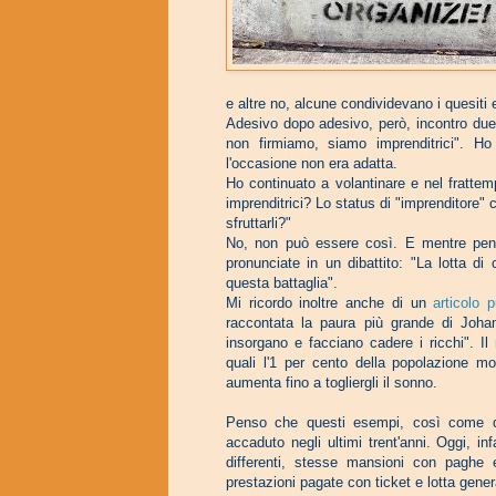
e altre no, alcune condividevano i quesiti e
Adesivo dopo adesivo, però, incontro due s
non firmiamo, siamo imprenditrici". H
l'occasione non era adatta.
Ho continuato a volantinare e nel fratt
imprenditrici? Lo status di "imprenditore" c
sfruttarli?"
No, non può essere così. E mentre pens
pronunciate in un dibattito: "La lotta di
questa battaglia".
Mi ricordo inoltre anche di un
articolo 
raccontata la paura più grande di Johann
insorgano e facciano cadere i ricchi". Il
quali l'1 per cento della popolazione m
aumenta fino a togliergli il sonno.
Penso che questi esempi, così come qu
accaduto negli ultimi trent'anni.
Oggi, inf
differenti, stesse mansioni con paghe e
prestazioni pagate con ticket e lotta gener