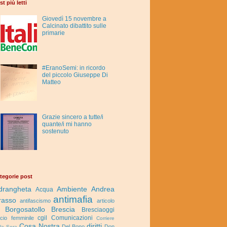
st più letti
Giovedì 15 novembre a
Calcinato dibattito sulle
primarie
#EranoSemi: in ricordo
del piccolo Giuseppe Di
Matteo
Grazie sincero a tutte/i
quante/i mi hanno
sostenuto
tegorie post
drangheta
Ambiente
Andrea
Acqua
antimafia
rasso
antifascismo
articolo
Borgosatollo
Brescia
Bresciaoggi
cgil
Comunicazioni
lcio femminile
Corriere
Cosa Nostra
diritti
Del Bono
Don
lla Sera