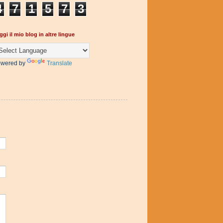
4
7
1
5
7
3
ggi il mio blog in altre lingue
wered by
Translate