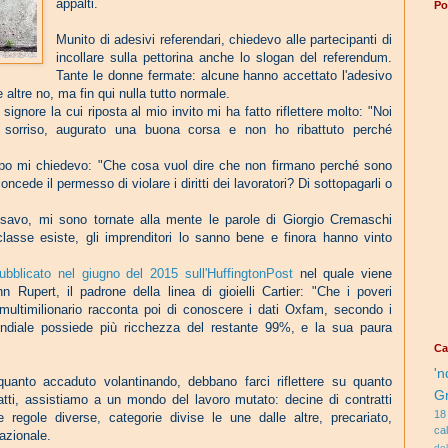
appalti.
Po
Munito di adesivi referendari, chiedevo alle partecipanti di
incollare sulla pettorina anche lo slogan del referendum.
Tante le donne fermate: alcune hanno accettato l'adesivo
 altre no, ma fin qui nulla tutto normale.
ignore la cui riposta al mio invito mi ha fatto riflettere molto: "Noi
o sorriso, augurato una buona corsa e non ho ribattuto perché
empo mi chiedevo: "Che cosa vuol dire che non firmano perché sono
oncede il permesso di violare i diritti dei lavoratori? Di sottopagarli o
avo, mi sono tornate alla mente le parole di Giorgio Cremaschi
 classe esiste, gli imprenditori lo sanno bene e finora hanno vinto
pubblicato nel giugno del 2015 sull'HuffingtonPost
nel quale viene
 Rupert, il padrone della linea di gioielli Cartier: "Che i poveri
 multimilionario racconta poi di conoscere i dati Oxfam, secondo i
ondiale possiede più ricchezza del restante 99%, e la sua paura
Ca
'n
anto accaduto volantinando, debbano farci riflettere su quanto
G
atti, assistiamo a un mondo del lavoro mutato: decine di contratti
18
 regole diverse, categorie divise le une dalle altre, precariato,
ca
azionale.
de